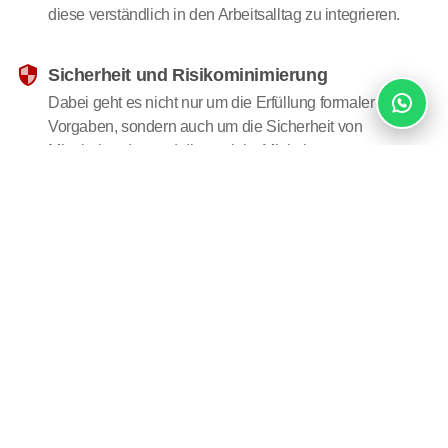
diese verständlich in den Arbeitsalltag zu integrieren.
Sicherheit und Risikominimierung
Dabei geht es nicht nur um die Erfüllung formaler
Vorgaben, sondern auch um die Sicherheit von
Mitarbeitenden und die gezielte Minimierung
betrieblicher Risiken.
Individuelle Anforderungen vor Ort
Gerade in Bergisch Gladbach, wo Unternehmen von
kleinen Dienstleistern bis zu größeren Betrieben reichen,
muss auf bestimmte Unterschiede eventuell anders
reagiert werden.
Aufgaben und Organisation