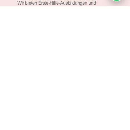
Wir bieten Erste-Hilfe-Ausbildungen und
Sanitätsdienste in Wuppertal und den umliegenden
Gebieten, um im Notfall schnell und effektiv handeln zu
können.
Professionelle Brandwache in NRW
Unsere professionelle Brandwache in Wuppertal und
NRW gewährleistet schnelle Reaktionszeiten und
effektive Maßnahmen im Falle eines Brandes.